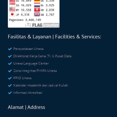
Fasilitas & Layanan | Facilities & Services:
Perpustakaan Unesa
Direktorat Kerja Sama, TI, & Pusat Data
Unesa Language Center
Zona Integritas FMIPA Unesa
PPID Unesa
Kalender Akademik dan Jadwal Kuliah
Informasi Akreditasi
Alamat | Address