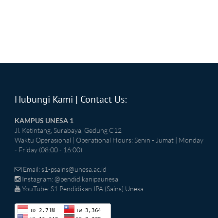
Hubungi Kami | Contact Us:
KAMPUS UNESA 1
Jl. Ketintang, Surabaya, Gedung C12
Waktu Operasional | Operational Hours: Senin - Jumat | Monday
- Friday (08:00 - 16:00)
Email:
s1-psains@unesa.ac.id
Instagram: @pendidikanipaunesa
YouTube: S1 Pendidikan IPA (Sains) Unesa