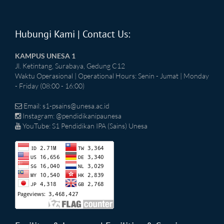
Hubungi Kami | Contact Us:
KAMPUS UNESA 1
Jl. Ketintang, Surabaya, Gedung C12
Waktu Operasional | Operational Hours: Senin - Jumat | Monday
- Friday (08:00 - 16:00)
Email:
s1-psains@unesa.ac.id
Instagram: @pendidikanipaunesa
YouTube: S1 Pendidikan IPA (Sains) Unesa