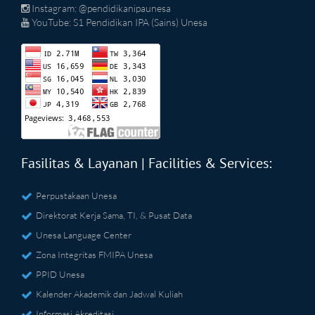
Instagram: @pendidikanipaunesa
YouTube: S1 Pendidikan IPA (Sains) Unesa
Fasilitas & Layanan | Facilities & Services:
Perpustakaan Unesa
Direktorat Kerja Sama, TI, & Pusat Data
Unesa Language Center
Zona Integritas FMIPA Unesa
PPID Unesa
Kalender Akademik dan Jadwal Kuliah
Informasi Akreditasi