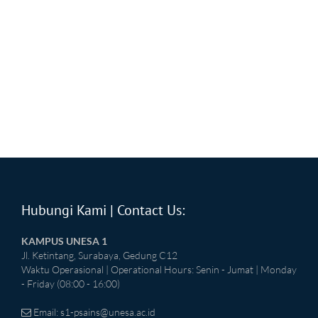
Hubungi Kami | Contact Us:
KAMPUS UNESA 1
Jl. Ketintang, Surabaya, Gedung C12
Waktu Operasional | Operational Hours: Senin - Jumat | Monday
- Friday (08:00 - 16:00)
Email:
s1-psains@unesa.ac.id