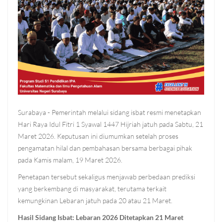
Surabaya - Pemerintah melalui sidang isbat resmi menetapkan
Hari Raya Idul Fitri 1 Syawal 1447 Hijriah jatuh pada Sabtu, 21
Maret 2026. Keputusan ini diumumkan setelah proses
pengamatan hilal dan pembahasan bersama berbagai pihak
pada Kamis malam, 19 Maret 2026.
Penetapan tersebut sekaligus menjawab perbedaan prediksi
yang berkembang di masyarakat, terutama terkait
kemungkinan Lebaran jatuh pada 20 atau 21 Maret.
Hasil Sidang Isbat: Lebaran 2026 Ditetapkan 21 Maret