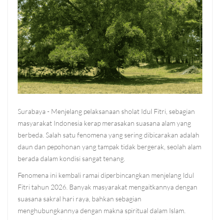
Surabaya - Menjelang pelaksanaan sholat Idul Fitri, sebagian
masyarakat Indonesia kerap merasakan suasana alam yang
berbeda. Salah satu fenomena yang sering dibicarakan adalah
daun dan pepohonan yang tampak tidak bergerak, seolah alam
berada dalam kondisi sangat tenang.
Fenomena ini kembali ramai diperbincangkan menjelang Idul
Fitri tahun 2026. Banyak masyarakat mengaitkannya dengan
suasana sakral hari raya, bahkan sebagian
menghubungkannya dengan makna spiritual dalam Islam.