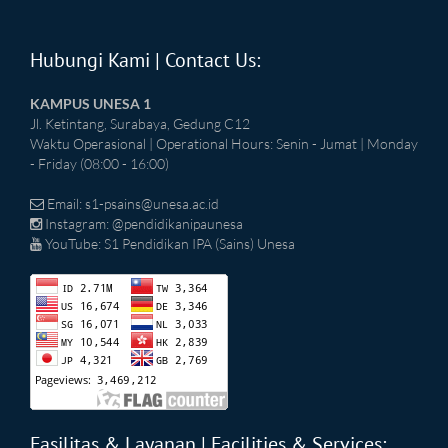
Hubungi Kami | Contact Us:
KAMPUS UNESA 1
Jl. Ketintang, Surabaya, Gedung C12
Waktu Operasional | Operational Hours: Senin - Jumat | Monday
- Friday (08:00 - 16:00)
Email:
s1-psains@unesa.ac.id
Instagram: @pendidikanipaunesa
YouTube: S1 Pendidikan IPA (Sains) Unesa
Fasilitas & Layanan | Facilities & Services: