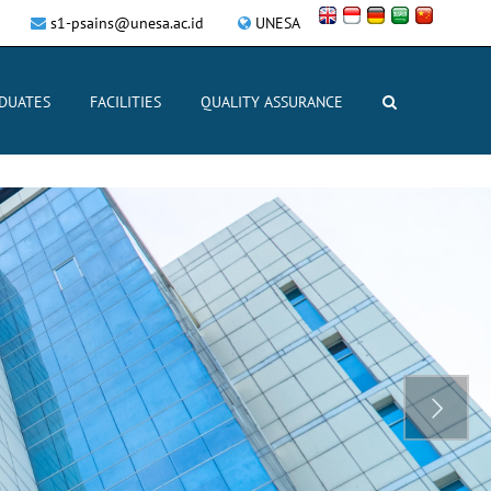
s1-psains@unesa.ac.id
UNESA
DUATES
FACILITIES
QUALITY ASSURANCE