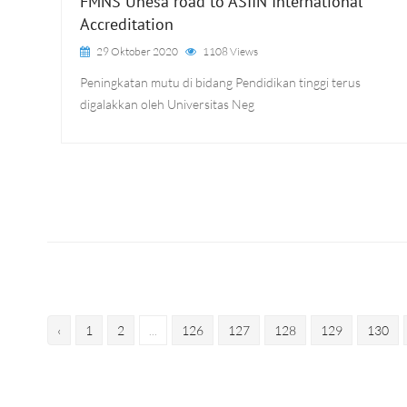
FMNS Unesa road to ASIIN International
Accreditation
29 Oktober 2020
1108 Views
Peningkatan mutu di bidang Pendidikan tinggi terus
digalakkan oleh Universitas Neg
‹
1
2
...
126
127
128
129
130