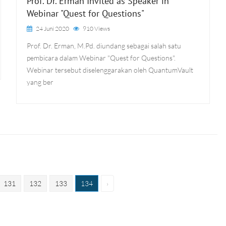
Prof. Dr. Erman Invited as Speaker in
Webinar "Quest for Questions"
24 Juni 2020
910 Views
Prof. Dr. Erman, M.Pd. diundang sebagai salah satu
pembicara dalam Webinar "Quest for Questions".
Webinar tersebut diselenggarakan oleh QuantumVault
yang ber
131
132
133
134
›